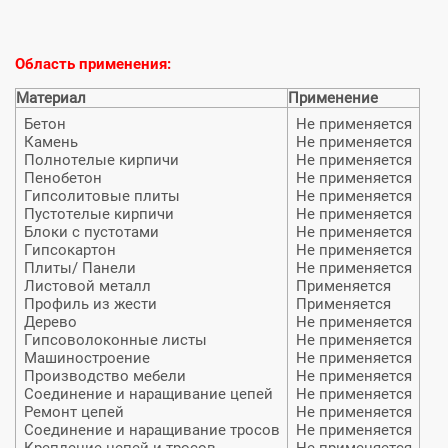
Область применения:
Материал
Применение
Бетон
Не применяется
Камень
Не применяется
Полнотелые кирпичи
Не применяется
Пенобетон
Не применяется
Гипсолитовые плиты
Не применяется
Пустотелые кирпичи
Не применяется
Блоки с пустотами
Не применяется
Гипсокартон
Не применяется
Плиты/ Панели
Не применяется
Листовой металл
Применяется
Профиль из жести
Применяется
Дерево
Не применяется
Гипсоволоконные листы
Не применяется
Машиностроение
Не применяется
Производство мебели
Не применяется
Соединение и наращивание цепей
Не применяется
Ремонт цепей
Не применяется
Соединение и наращивание тросов
Не применяется
Крепление цепей и тросов
Не применяется